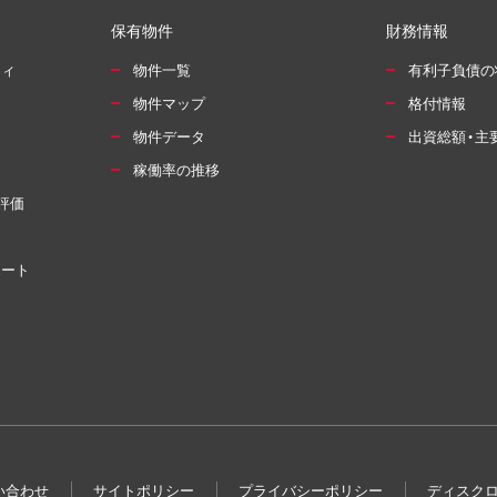
保有物件
財務情報
ティ
物件一覧
有利子負債の
物件マップ
格付情報
物件データ
出資総額・主
稼働率の推移
評価
ポート
い合わせ
サイトポリシー
プライバシーポリシー
ディスク